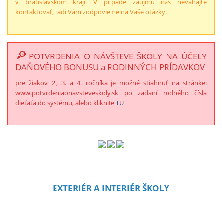
v bratislavskom kraji. V prípade záujmu nás neváhajte
kontaktovať, radi Vám zodpovieme na Vaše otázky.
🔎
POTVRDENIA O NÁVŠTEVE ŠKOLY NA ÚČELY
DAŇOVÉHO BONUSU a RODINNÝCH PRÍDAVKOV
pre žiakov 2., 3. a 4. ročníka je možné stiahnuť na stránke:
www.potvrdeniaonavsteveskoly.sk po zadaní rodného čísla
dieťaťa do systému, alebo kliknite
TU
EXTERIÉR A INTERIÉR ŠKOLY