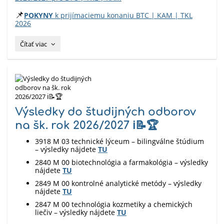
📌
POKYNY
k prijímaciemu konaniu BTC | KAM | TKL
2026
PRIJÍMACIE
Čítať viac
KRITÉRIÁ
NA
ŠTÚDIUM
v
šk.
roku
2026/2027
Výsledky do študijných odborov
–
na šk. rok 2026/2027 ℹ️📝🏆
2.
kolo:
3918 M 03 technické lýceum – bilingválne štúdium
– výsledky nájdete
TU
2840 M 00 biotechnológia a farmakológia – výsledky
nájdete
TU
2849 M 00 kontrolné analytické metódy – výsledky
nájdete
TU
2847 M 00 technológia kozmetiky a chemických
liečiv – výsledky nájdete
TU