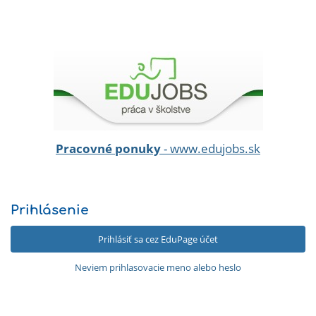
Pracovné ponuky
- www.edujobs.sk
Prihlásenie
Prihlásiť sa cez EduPage účet
Neviem prihlasovacie meno alebo heslo