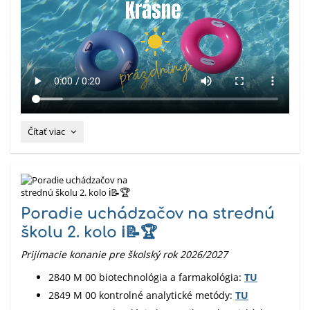
⚗️
🔬
🧪:
☀️:
Čítať viac
Poradie uchádzačov na strednú
školu 2. kolo ℹ️📝🏆
Prijímacie konanie pre školský rok 2026/2027
2840 M 00 biotechnológia a farmakológia:
TU
2849 M 00 kontrolné analytické metódy:
TU