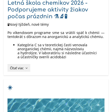
Letná škola chemikov 2026 -
Podporujeme aktivity žiakov
počas prázdnin ⚗️🔬🧪
🧪Nový týždeň, nové témy
Po víkendovom programe sme sa vrátili späť k chémii —
tentokrát s dôrazom na anorganickú a analytickú chémiu.
Kategória C sa v teoretickej časti venovala
anorganickej chémii, najmä názvosloviu
a hydrolýze. V laboratóriu si následne účastníci
a účastníčky overili acidobázi
Letná
Čítať viac
škola
chemikov
2026
-
☀️
Podporujeme
aktivity
žiakov
počas
prázdnin