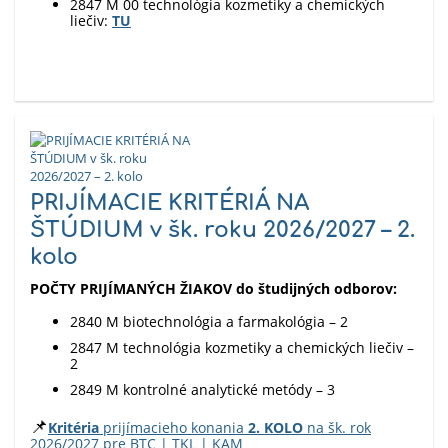
2847 M 00 technológia kozmetiky a chemických
liečiv:
TU
PRIJÍMACIE KRITÉRIÁ NA
ŠTÚDIUM v šk. roku 2026/2027 – 2.
kolo
POČTY PRIJÍMANÝCH ŽIAKOV do študijných odborov:
2840 M biotechnológia a farmakológia – 2
2847 M technológia kozmetiky a chemických liečiv –
2
2849 M kontrolné analytické metódy – 3
📌
Kritéria
prijímacieho konania
2. KOLO
na šk. rok
2026/2027 pre BTC | TKL | KAM