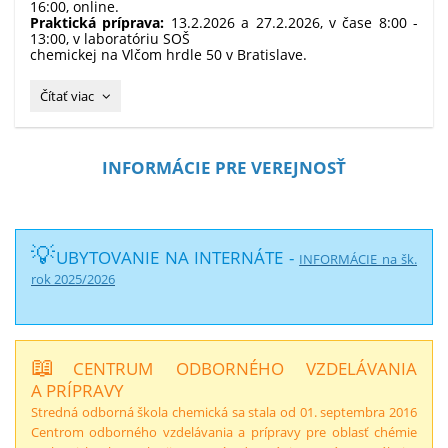
16:00, online.
Praktická príprava:
13.2.2026 a 27.2.2026, v čase 8:00 -
13:00, v laboratóriu SOŠ
chemickej na Vlčom hrdle 50 v Bratislave.
Príprava
Čítať viac
na
chemickú
olympiádu
INFORMÁCIE PRE VEREJNOSŤ
⚗️
🧫
🏆:
💡
UBYTOVANIE NA INTERNÁTE -
INFORMÁCIE na šk.
rok 2025/2026
📖
CENTRUM ODBORNÉHO VZDELÁVANIA
A PRÍPRAVY
Stredná odborná škola chemická sa stala od 01. septembra 2016
Centrom odborného vzdelávania a prípravy pre oblasť chémie