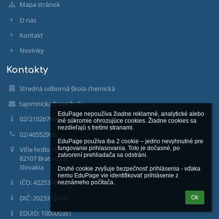
Mapa stránok
O nás
Kontakt
Novinky
Kontakty
Stredná odborná škola chemická
tajomnicka@sosch.sk
EduPage nepoužíva žiadne reklamné, analytické alebo 
02/21026706
iné súkromie ohrozujúce cookies. Žiadne cookies sa 
nezdieľajú s tretími stranami.

02/40552996
EduPage používa iba 2 cookie – jedno nevyhnutné pre 
fungovanie prihlasovania. Toto je dočasné, po 
Vlčie hrdlo 50
zatvorení prehliadača sa odstráni.

82107 Bratislava
Slovakia
Druhé cookie zvyšuje bezpečnosť prihlásenia - vďaka 
nemu EduPage vie identifikovať prihlásenie z 
IČO: 42253900
neznámeho počítača.
DIČ: 2023312940
Ok
EDUID: 100000381